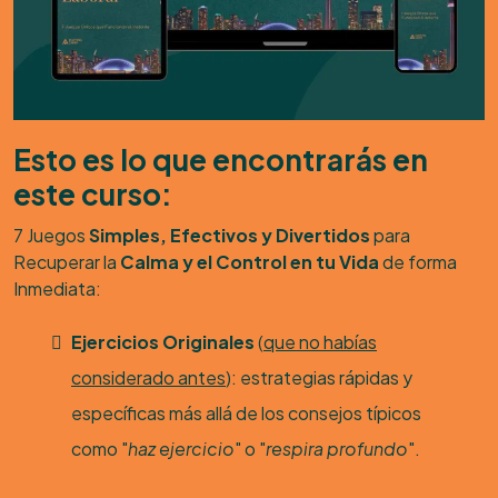
Esto es lo que encontrarás en
este curso:
7 Juegos
Simples, Efectivos y Divertidos
para
Recuperar la
Calma y el Control en tu Vida
de forma
Inmediata:
Ejercicios Originales
(
que no habías
considerado antes
): estrategias rápidas y
específicas más allá de los consejos típicos
como "
haz ejercicio
" o "
respira profundo
".